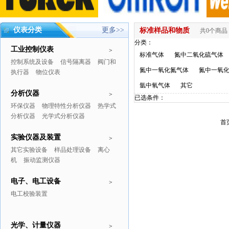
仪表分类
更多>>
标准样品和物质
共0个商品
分类：
工业控制仪表
>
标准气体
氮中二氧化硫气体
控制系统及设备
信号隔离器
阀门和
氮中一氧化氮气体
氮中一氧
执行器
物位仪表
氩中氧气体
其它
分析仪器
>
已选条件：
环保仪器
物理特性分析仪器
热学式
分析仪器
光学式分析仪器
首
实验仪器及装置
>
其它实验设备
样品处理设备
离心
机
振动监测仪器
电子、电工设备
>
电工校验装置
光学、计量仪器
>