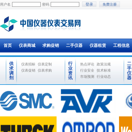
用户名
密码
免费注册
首页
仪表商城
求购促销
二手仪器
仪器租赁
工程信息
供
行
二
仪表招标
仪表定制
热点评论
政策法规
求
业
手
仪表促销
仪表求购
行业安全
技术标准
调
资
仪
市场预测
行业动态
剂
讯
器