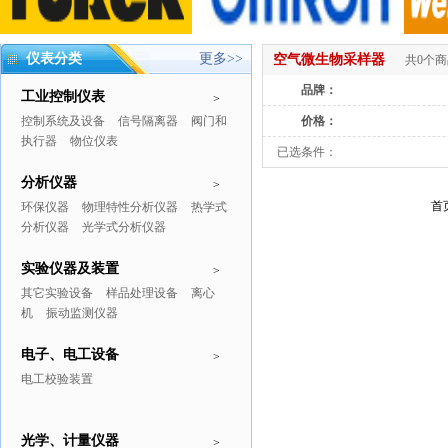
仪表分类
更多>>
空气微生物采样器
共0个
品牌：
工业控制仪表
>
控制系统及设备
信号隔离器
阀门和
价格：
执行器
物位仪表
已选条件：
分析仪器
>
首
环保仪器
物理特性分析仪器
热学式
分析仪器
光学式分析仪器
实验仪器及装置
>
其它实验设备
样品处理设备
离心
机
振动监测仪器
电子、电工设备
>
电工校验装置
光学、计量仪器
>