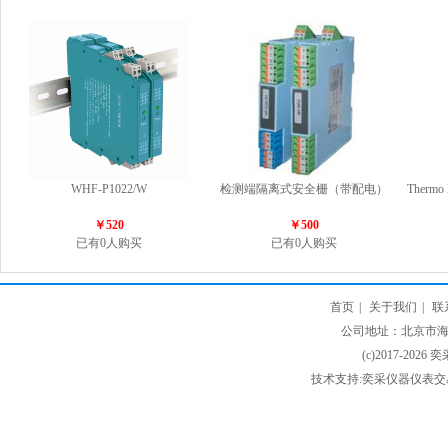
WHF-P1022/W
检测端隔离式安全栅（带配电）
Therm
￥520
￥500
已有0人购买
已有0人购买
首页
|
关于我们
|
联
公司地址：北京市海淀
(c)2017-2026 
技术支持:奕采仪器仪表交易