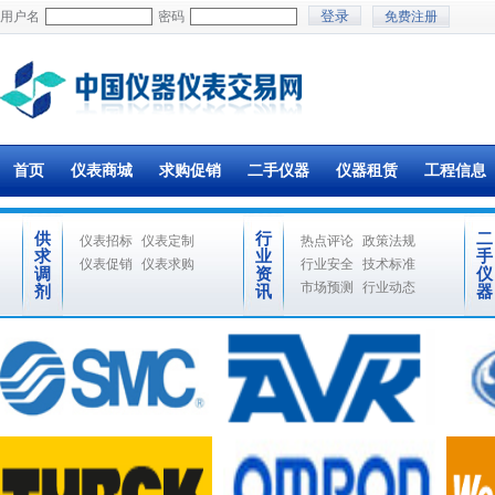
用户名
密码
免费注册
首页
仪表商城
求购促销
二手仪器
仪器租赁
工程信息
供
行
二
仪表招标
仪表定制
热点评论
政策法规
求
业
手
仪表促销
仪表求购
行业安全
技术标准
调
资
仪
市场预测
行业动态
剂
讯
器