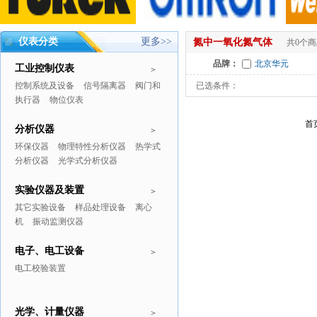
仪表分类
更多>>
氮中一氧化氮气体
共0个
品牌：
北京华元
工业控制仪表
>
控制系统及设备
信号隔离器
阀门和
已选条件：
执行器
物位仪表
首
分析仪器
>
环保仪器
物理特性分析仪器
热学式
分析仪器
光学式分析仪器
实验仪器及装置
>
其它实验设备
样品处理设备
离心
机
振动监测仪器
电子、电工设备
>
电工校验装置
光学、计量仪器
>