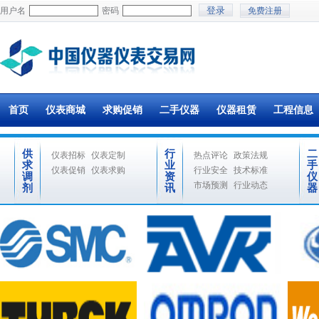
用户名
密码
免费注册
首页
仪表商城
求购促销
二手仪器
仪器租赁
工程信息
供
行
二
仪表招标
仪表定制
热点评论
政策法规
求
业
手
仪表促销
仪表求购
行业安全
技术标准
调
资
仪
市场预测
行业动态
剂
讯
器