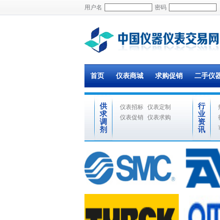
用户名
密码
首页
仪表商城
求购促销
二手仪
供
行
仪表招标
仪表定制
求
业
仪表促销
仪表求购
调
资
剂
讯