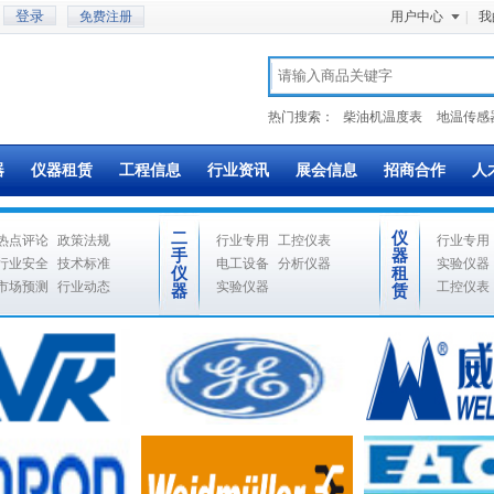
免费注册
用户中心
|
我
热门搜索：
柴油机温度表
地温传感
器
仪器租赁
工程信息
行业资讯
展会信息
招商合作
人
二
仪
热点评论
政策法规
行业专用
工控仪表
行业专用
手
器
行业安全
技术标准
电工设备
分析仪器
实验仪器
仪
租
市场预测
行业动态
实验仪器
工控仪表
器
赁