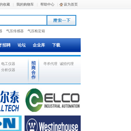
的收藏
|
我的购物车
|
帮助中心
|
设为首页
器
气压传感器
气压检定箱
才招聘
论坛
企业库
下载
招
电工仪器
寻求代理
诚招代理
商
分析仪器
合
作