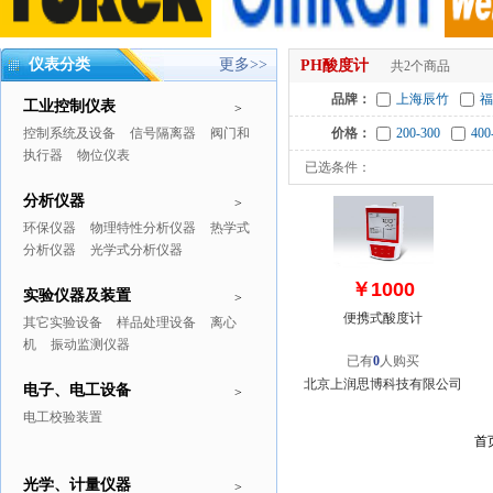
仪表分类
更多>>
PH酸度计
共2个商品
品牌：
上海辰竹
福
工业控制仪表
>
控制系统及设备
信号隔离器
阀门和
价格：
200-300
400
执行器
物位仪表
已选条件：
分析仪器
>
环保仪器
物理特性分析仪器
热学式
分析仪器
光学式分析仪器
￥1000
实验仪器及装置
>
便携式酸度计
其它实验设备
样品处理设备
离心
机
振动监测仪器
已有
0
人购买
北京上润思博科技有限公司
电子、电工设备
>
电工校验装置
首
光学、计量仪器
>