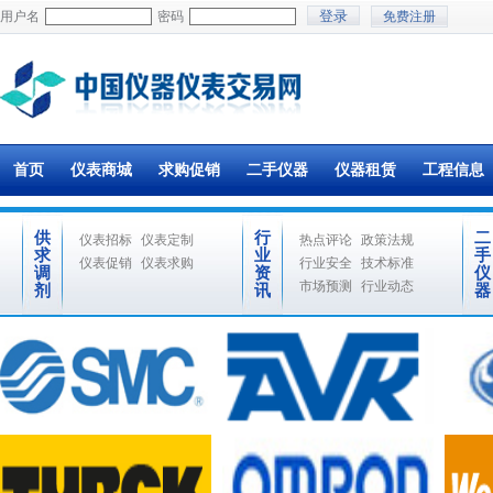
用户名
密码
免费注册
首页
仪表商城
求购促销
二手仪器
仪器租赁
工程信息
供
行
二
仪表招标
仪表定制
热点评论
政策法规
求
业
手
仪表促销
仪表求购
行业安全
技术标准
调
资
仪
市场预测
行业动态
剂
讯
器