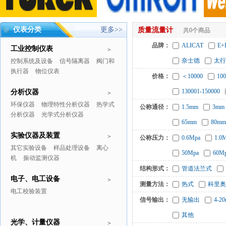
仪表分类
更多>>
质量流量计
共0个商品
品牌：
ALICAT
E+
工业控制仪表
>
奈士德
太行
控制系统及设备
信号隔离器
阀门和
执行器
物位仪表
价格：
＜10000
100
130001-150000
分析仪器
>
环保仪器
物理特性分析仪器
热学式
公称通径：
1.5mm
3mm
分析仪器
光学式分析仪器
65mm
80mm
实验仪器及装置
>
公称压力：
0.6Mpa
1.0
其它实验设备
样品处理设备
离心
50Mpa
60M
机
振动监测仪器
结构形式：
管道法兰式
电子、电工设备
>
测量方法：
热式
科里奥
电工校验装置
信号输出：
无输出
4-2
其他
光学、计量仪器
>