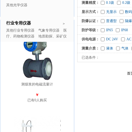
测量精度：
0.1级
0.2级
其他光学仪器
显示方式：
无显示
数码
防爆认证：
普通型
隔爆
行业专用仪器
推广商品
更多>>
>
防护等级：
IP65
IP68
其他行业专用仪器
气象专用仪器
医
疗、药物检测仪器
地质勘探、采矿仪
供电电源：
DC 24V
AC
器
测量介质：
液体
气体
已选条件：
首
测煤浆的电磁流量计
￥
已有0人购买