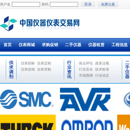
用户名
密码
免费注册
首页
仪表商城
求购促销
二手仪器
仪器租赁
工程信息
供
行
二
仪表招标
仪表定制
热点评论
政策法规
求
业
手
仪表促销
仪表求购
行业安全
技术标准
调
资
仪
市场预测
行业动态
剂
讯
器