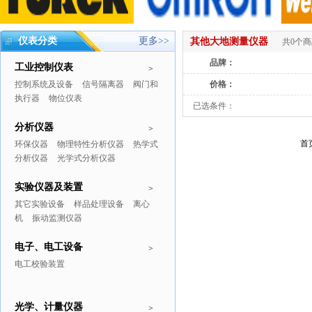
仪表分类
更多>>
其他大地测量仪器
共0个
品牌：
工业控制仪表
>
控制系统及设备
信号隔离器
阀门和
价格：
执行器
物位仪表
已选条件：
分析仪器
>
首
环保仪器
物理特性分析仪器
热学式
分析仪器
光学式分析仪器
实验仪器及装置
>
其它实验设备
样品处理设备
离心
机
振动监测仪器
电子、电工设备
>
电工校验装置
光学、计量仪器
>