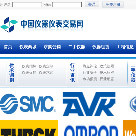
用户名
密码
免费注册
首页
仪表商城
求购促销
二手仪器
仪器租赁
工程信息
供
行
二
仪表招标
仪表定制
热点评论
政策法规
求
业
手
仪表促销
仪表求购
行业安全
技术标准
调
资
仪
市场预测
行业动态
剂
讯
器