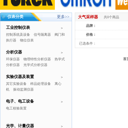
仪表分类
更多>>
大气采样器
共0个商品
品牌：
工业控制仪表
>
控制系统及设备
信号隔离器
阀门和
价格：
执行器
物位仪表
已选条件：
分析仪器
>
首
环保仪器
物理特性分析仪器
热学式
分析仪器
光学式分析仪器
实验仪器及装置
>
其它实验设备
样品处理设备
离心
机
振动监测仪器
电子、电工设备
>
电工校验装置
光学、计量仪器
>