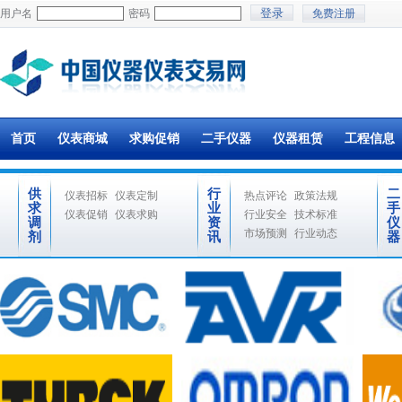
用户名
密码
免费注册
首页
仪表商城
求购促销
二手仪器
仪器租赁
工程信息
供
行
二
仪表招标
仪表定制
热点评论
政策法规
求
业
手
仪表促销
仪表求购
行业安全
技术标准
调
资
仪
市场预测
行业动态
剂
讯
器