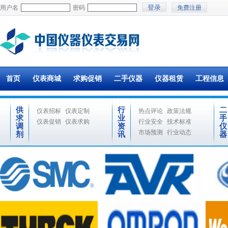
用户名
密码
免费注册
首页
仪表商城
求购促销
二手仪器
仪器租赁
工程信息
供
行
二
仪表招标
仪表定制
热点评论
政策法规
求
业
手
仪表促销
仪表求购
行业安全
技术标准
调
资
仪
市场预测
行业动态
剂
讯
器