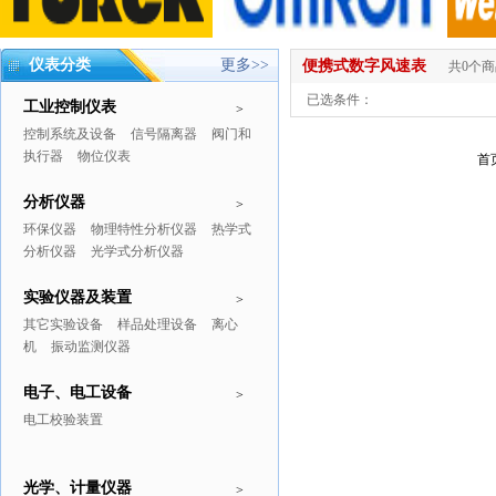
仪表分类
更多>>
便携式数字风速表
共0个
已选条件：
工业控制仪表
>
控制系统及设备
信号隔离器
阀门和
执行器
物位仪表
首
分析仪器
>
环保仪器
物理特性分析仪器
热学式
分析仪器
光学式分析仪器
实验仪器及装置
>
其它实验设备
样品处理设备
离心
机
振动监测仪器
电子、电工设备
>
电工校验装置
光学、计量仪器
>