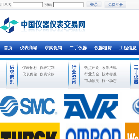
用户名
密码
免费注册
首页
仪表商城
求购促销
二手仪器
仪器租赁
工程信息
供
行
二
仪表招标
仪表定制
热点评论
政策法规
求
业
手
仪表促销
仪表求购
行业安全
技术标准
调
资
仪
市场预测
行业动态
剂
讯
器