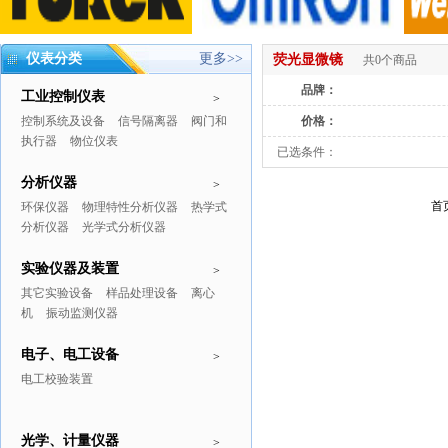
仪表分类
更多>>
荧光显微镜
共0个商品
品牌：
工业控制仪表
>
控制系统及设备
信号隔离器
阀门和
价格：
执行器
物位仪表
已选条件：
分析仪器
>
首
环保仪器
物理特性分析仪器
热学式
分析仪器
光学式分析仪器
实验仪器及装置
>
其它实验设备
样品处理设备
离心
机
振动监测仪器
电子、电工设备
>
电工校验装置
光学、计量仪器
>