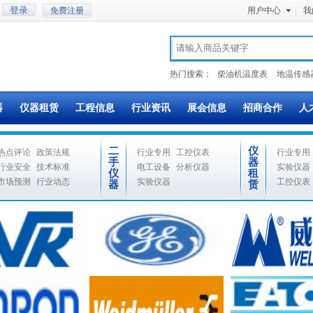
免费注册
用户中心
|
我
热门搜索：
柴油机温度表
地温传感
器
仪器租赁
工程信息
行业资讯
展会信息
招商合作
人
二
仪
热点评论
政策法规
行业专用
工控仪表
行业专用
手
器
行业安全
技术标准
电工设备
分析仪器
实验仪器
仪
租
市场预测
行业动态
实验仪器
工控仪表
器
赁