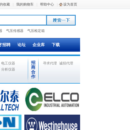
的收藏
|
我的购物车
|
帮助中心
|
设为首页
器
气压传感器
气压检定箱
才招聘
论坛
企业库
下载
招
电工仪器
寻求代理
诚招代理
商
分析仪器
合
作