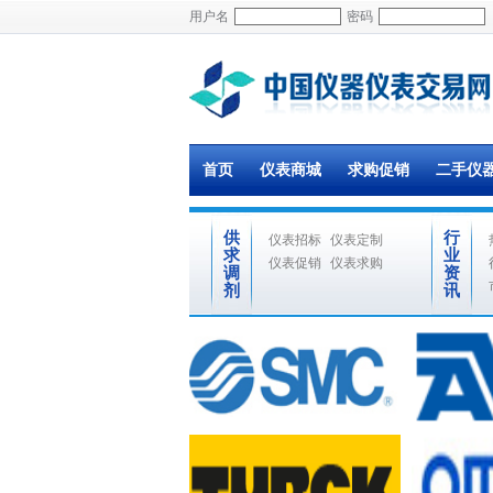
用户名
密码
首页
仪表商城
求购促销
二手仪
供
行
仪表招标
仪表定制
求
业
仪表促销
仪表求购
调
资
剂
讯