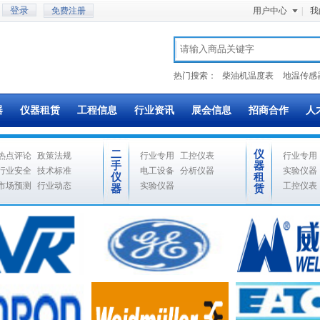
免费注册
用户中心
|
我
热门搜索：
柴油机温度表
地温传感
器
仪器租赁
工程信息
行业资讯
展会信息
招商合作
人
二
仪
热点评论
政策法规
行业专用
工控仪表
行业专用
手
器
行业安全
技术标准
电工设备
分析仪器
实验仪器
仪
租
市场预测
行业动态
实验仪器
工控仪表
器
赁