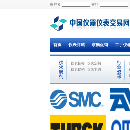
用户名
密码
首页
仪表商城
求购促销
二手仪
供
行
仪表招标
仪表定制
求
业
仪表促销
仪表求购
调
资
剂
讯