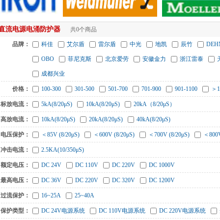
直流电源电涌防护器
共0个商品
品牌：
科佳
艾尔盾
雷尔盾
中光
地凯
辰竹
DE
OBO
菲尼克斯
北京爱劳
安徽金力
浙江雷泰
成都兴业
价格：
100-300
301-500
501-700
701-900
901-1100
＞1
标放电流：
5kA(8/20μS)
10kA(8/20μS)
20kA（8/20μS）
高放电流：
10kA(8/20μS)
20kA(8/20μS)
40kA(8/20μS)
电压保护：
＜85V (8/20μS)
＜600V (8/20μS)
＜700V (8/20μS)
＜800V
冲击电流：
2.5KA(10/350μS)
额定电压：
DC 24V
DC 110V
DC 220V
DC 1000V
最高电压：
DC 36V
DC 220V
DC 320V
DC 1200V
过流保护：
16~25A
25~40A
保护类型：
DC 24V电源系统
DC 110V电源系统
DC 220V电源系统