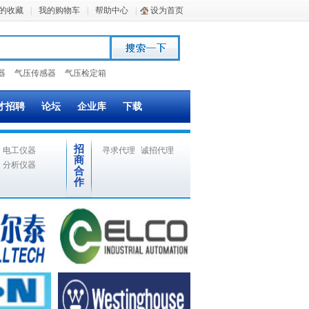
的收藏
|
我的购物车
|
帮助中心
|
设为首页
器
气压传感器
气压检定箱
才招聘
论坛
企业库
下载
招
电工仪器
寻求代理
诚招代理
商
分析仪器
合
作