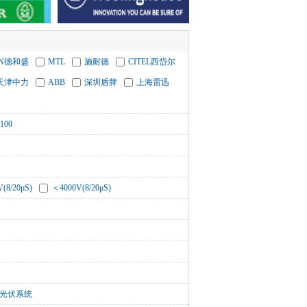
HN德和盛
MTL
施耐德
CITEL西岱尔
天津中力
ABB
深圳盾牌
上海雷迅
100
(8/20μS)
＜4000V(8/20μS)
光伏系统