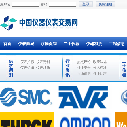
用户名
密码
免费注册
首页
仪表商城
求购促销
二手仪器
仪器租赁
工程信息
供
行
二
仪表招标
仪表定制
热点评论
政策法规
求
业
手
仪表促销
仪表求购
行业安全
技术标准
调
资
仪
市场预测
行业动态
剂
讯
器