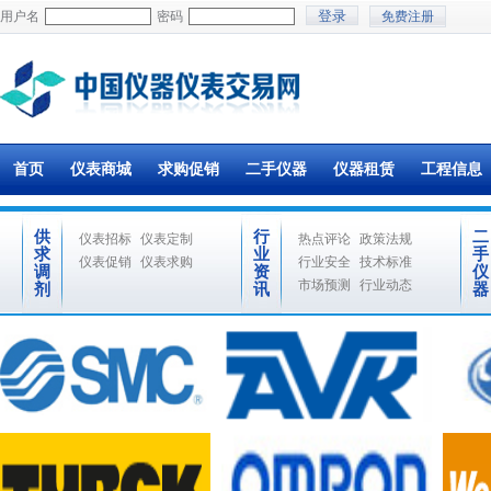
用户名
密码
免费注册
首页
仪表商城
求购促销
二手仪器
仪器租赁
工程信息
供
行
二
仪表招标
仪表定制
热点评论
政策法规
求
业
手
仪表促销
仪表求购
行业安全
技术标准
调
资
仪
市场预测
行业动态
剂
讯
器