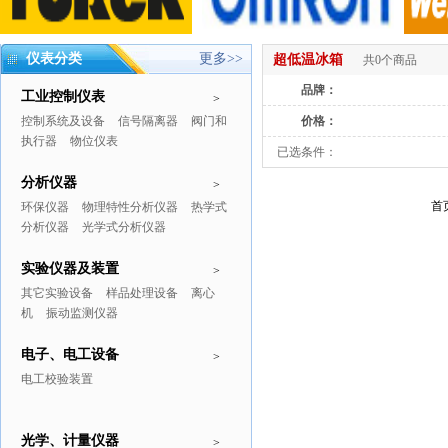
仪表分类
更多>>
超低温冰箱
共0个商品
品牌：
工业控制仪表
>
控制系统及设备
信号隔离器
阀门和
价格：
执行器
物位仪表
已选条件：
分析仪器
>
首
环保仪器
物理特性分析仪器
热学式
分析仪器
光学式分析仪器
实验仪器及装置
>
其它实验设备
样品处理设备
离心
机
振动监测仪器
电子、电工设备
>
电工校验装置
光学、计量仪器
>