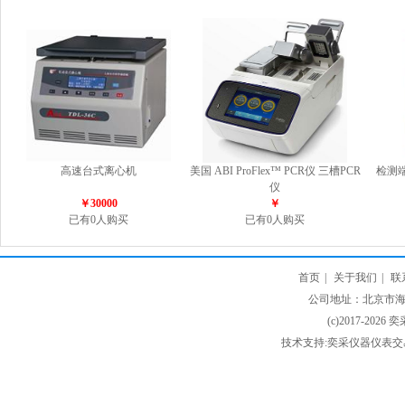
高速台式离心机
美国 ABI ProFlex™ PCR仪 三槽PCR
检测
仪
￥30000
￥
已有0人购买
已有0人购买
首页
|
关于我们
|
联
公司地址：北京市海淀
(c)2017-2026 
技术支持:奕采仪器仪表交易