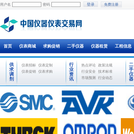
用户名
密码
免费注册
首页
仪表商城
求购促销
二手仪器
仪器租赁
工程信息
供
行
二
仪表招标
仪表定制
热点评论
政策法规
求
业
手
仪表促销
仪表求购
行业安全
技术标准
调
资
仪
市场预测
行业动态
剂
讯
器