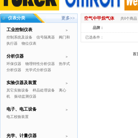
仪表分类
更多>>
空气中甲烷气体
共0个商品
品牌：
工业控制仪表
>
控制系统及设备
信号隔离器
阀门和
已选条件：
执行器
物位仪表
首
分析仪器
>
环保仪器
物理特性分析仪器
热学式
分析仪器
光学式分析仪器
实验仪器及装置
>
其它实验设备
样品处理设备
离心
机
振动监测仪器
电子、电工设备
>
电工校验装置
光学、计量仪器
>