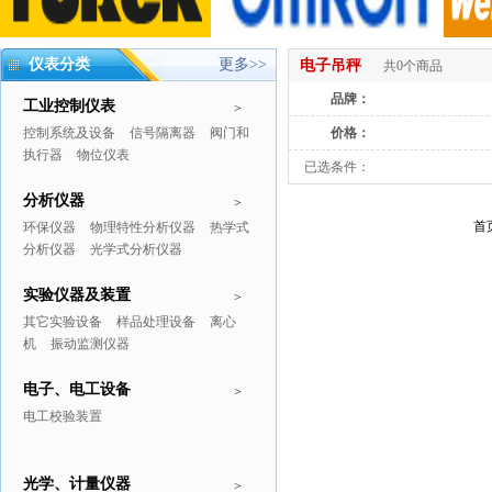
仪表分类
更多>>
电子吊秤
共0个商品
品牌：
工业控制仪表
>
控制系统及设备
信号隔离器
阀门和
价格：
执行器
物位仪表
已选条件：
分析仪器
>
首
环保仪器
物理特性分析仪器
热学式
分析仪器
光学式分析仪器
实验仪器及装置
>
其它实验设备
样品处理设备
离心
机
振动监测仪器
电子、电工设备
>
电工校验装置
光学、计量仪器
>