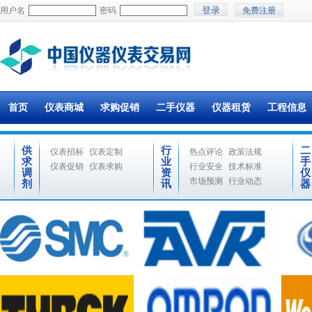
用户名
密码
免费注册
首页
仪表商城
求购促销
二手仪器
仪器租赁
工程信息
供
行
二
仪表招标
仪表定制
热点评论
政策法规
求
业
手
仪表促销
仪表求购
行业安全
技术标准
调
资
仪
市场预测
行业动态
剂
讯
器