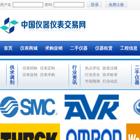
用户名
密码
免费注册
首页
仪表商城
求购促销
二手仪器
仪器租赁
工程信息
供
行
二
仪表招标
仪表定制
热点评论
政策法规
求
业
手
仪表促销
仪表求购
行业安全
技术标准
调
资
仪
市场预测
行业动态
剂
讯
器