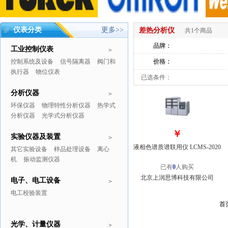
仪表分类
更多>>
差热分析仪
共1个商品
品牌：
工业控制仪表
>
控制系统及设备
信号隔离器
阀门和
价格：
执行器
物位仪表
已选条件：
分析仪器
>
环保仪器
物理特性分析仪器
热学式
分析仪器
光学式分析仪器
￥
实验仪器及装置
>
液相色谱质谱联用仪 LCMS-2020
其它实验设备
样品处理设备
离心
机
振动监测仪器
已有
0
人购买
北京上润思博科技有限公司
电子、电工设备
>
电工校验装置
首
光学、计量仪器
>