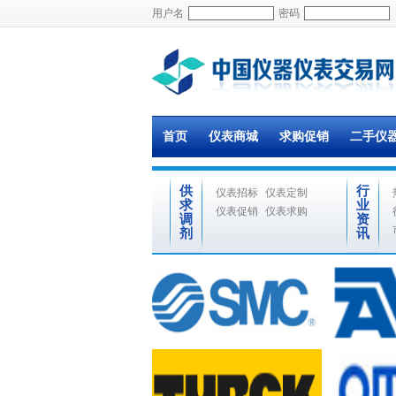
用户名
密码
首页
仪表商城
求购促销
二手仪
供
行
仪表招标
仪表定制
求
业
仪表促销
仪表求购
调
资
剂
讯