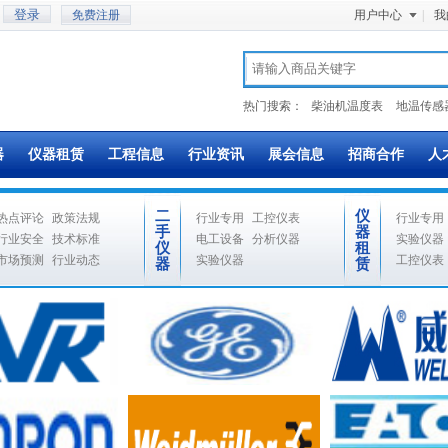
免费注册
用户中心
|
我
热门搜索：
柴油机温度表
地温传感
器
仪器租赁
工程信息
行业资讯
展会信息
招商合作
人
二
仪
热点评论
政策法规
行业专用
工控仪表
行业专用
手
器
行业安全
技术标准
电工设备
分析仪器
实验仪器
仪
租
市场预测
行业动态
实验仪器
工控仪表
器
赁