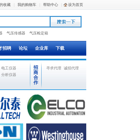
的收藏
|
我的购物车
|
帮助中心
|
设为首页
器
气压传感器
气压检定箱
才招聘
论坛
企业库
下载
招
电工仪器
寻求代理
诚招代理
商
分析仪器
合
作