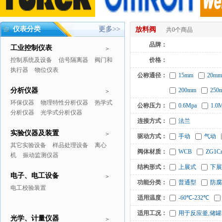
仪表分类
更多>>
放料阀
共0个商品
品牌：
工业控制仪表
>
控制系统及设备
信号隔离器
阀门和
价格：
执行器
物位仪表
公称通径：
15mm
20mm
分析仪器
200mm
250
>
环保仪器
物理特性分析仪器
热学式
公称压力：
0.6Mpa
1.0
分析仪器
光学式分析仪器
连接方式：
法兰
实验仪器及装置
>
驱动方式：
手动
气动
其它实验设备
样品处理设备
离心
阀体材质：
WCB
ZG1Cr
机
振动监测仪器
结构形式：
上展式
下展
电子、电工设备
>
功能分类：
普通型
防腐
电工校验装置
适用温度：
-60℃-232℃
适用工况：
用于反应釜,储
光学、计量仪器
>