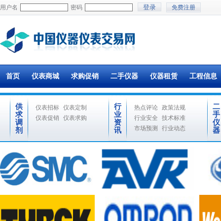
用户名
密码
免费注册
首页
仪表商城
求购促销
二手仪器
仪器租赁
工程信息
供
行
二
仪表招标
仪表定制
热点评论
政策法规
求
业
手
仪表促销
仪表求购
行业安全
技术标准
调
资
仪
市场预测
行业动态
剂
讯
器