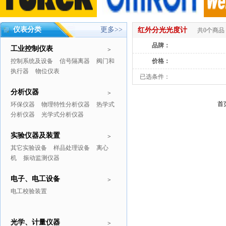
仪表分类
更多>>
红外分光光度计
共0个商品
品牌：
工业控制仪表
>
控制系统及设备
信号隔离器
阀门和
价格：
执行器
物位仪表
已选条件：
分析仪器
>
首
环保仪器
物理特性分析仪器
热学式
分析仪器
光学式分析仪器
实验仪器及装置
>
其它实验设备
样品处理设备
离心
机
振动监测仪器
电子、电工设备
>
电工校验装置
光学、计量仪器
>