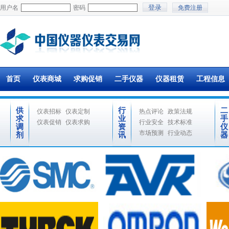
用户名
密码
免费注册
首页
仪表商城
求购促销
二手仪器
仪器租赁
工程信息
供
行
二
仪表招标
仪表定制
热点评论
政策法规
求
业
手
仪表促销
仪表求购
行业安全
技术标准
调
资
仪
市场预测
行业动态
剂
讯
器