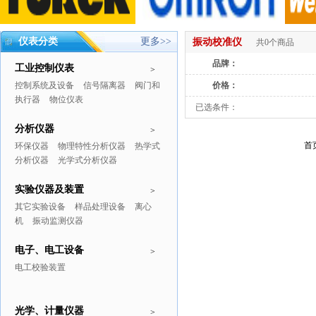
仪表分类
更多>>
振动校准仪
共0个商品
品牌：
工业控制仪表
>
控制系统及设备
信号隔离器
阀门和
价格：
执行器
物位仪表
已选条件：
分析仪器
>
首
环保仪器
物理特性分析仪器
热学式
分析仪器
光学式分析仪器
实验仪器及装置
>
其它实验设备
样品处理设备
离心
机
振动监测仪器
电子、电工设备
>
电工校验装置
光学、计量仪器
>