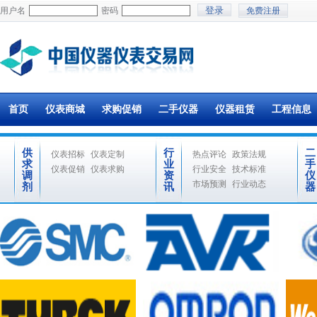
用户名
密码
免费注册
首页
仪表商城
求购促销
二手仪器
仪器租赁
工程信息
供
行
二
仪表招标
仪表定制
热点评论
政策法规
求
业
手
仪表促销
仪表求购
行业安全
技术标准
调
资
仪
市场预测
行业动态
剂
讯
器