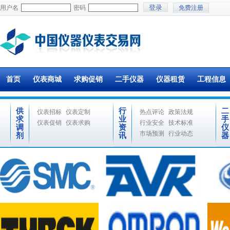
用户名
密码
免费注册
首页
仪表商城
求购促销
二手仪器
仪器租赁
工程信息
供
行
二
仪表招标
仪表定制
热点评论
政策法规
求
业
手
仪表促销
仪表求购
行业安全
技术标准
调
资
仪
市场预测
行业动态
剂
讯
器