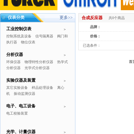
仪表分类
更多>>
合成反应器
共0个商品
品牌：
工业控制仪表
>
控制系统及设备
信号隔离器
阀门和
价格：
执行器
物位仪表
已选条件：
分析仪器
>
首
环保仪器
物理特性分析仪器
热学式
分析仪器
光学式分析仪器
实验仪器及装置
>
其它实验设备
样品处理设备
离心
机
振动监测仪器
电子、电工设备
>
电工校验装置
光学、计量仪器
>