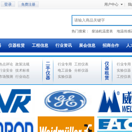
免费注册
用户中心
|
我
热门搜索：
柴油机温度表
地温传感
器
仪器租赁
工程信息
行业资讯
展会信息
招商合作
人
二
仪
热点评论
政策法规
行业专用
工控仪表
行业专用
手
器
行业安全
技术标准
电工设备
分析仪器
实验仪器
仪
租
市场预测
行业动态
实验仪器
工控仪表
器
赁