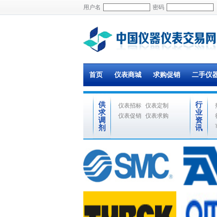
用户名
密码
首页
仪表商城
求购促销
二手仪
供
行
仪表招标
仪表定制
求
业
仪表促销
仪表求购
调
资
剂
讯