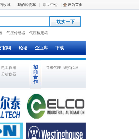
的收藏
|
我的购物车
|
帮助中心
|
设为首页
器
气压传感器
气压检定箱
才招聘
论坛
企业库
下载
招
电工仪器
寻求代理
诚招代理
商
分析仪器
合
作