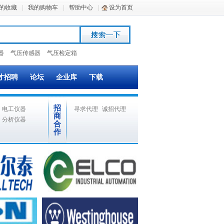
的收藏
|
我的购物车
|
帮助中心
|
设为首页
器
气压传感器
气压检定箱
才招聘
论坛
企业库
下载
招
电工仪器
寻求代理
诚招代理
商
分析仪器
合
作