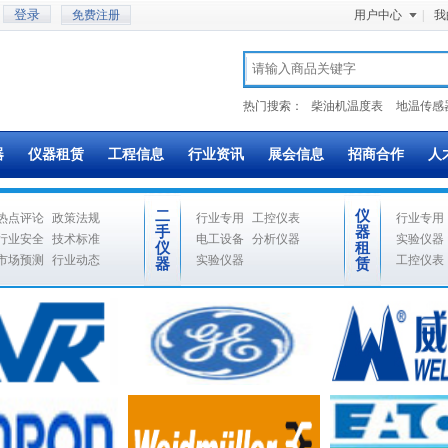
免费注册
用户中心
|
我
热门搜索：
柴油机温度表
地温传感
器
仪器租赁
工程信息
行业资讯
展会信息
招商合作
人
二
仪
热点评论
政策法规
行业专用
工控仪表
行业专用
手
器
行业安全
技术标准
电工设备
分析仪器
实验仪器
仪
租
市场预测
行业动态
实验仪器
工控仪表
器
赁