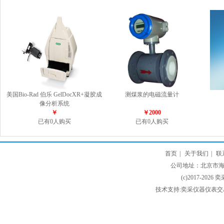
美国Bio-Rad 伯乐 GelDocXR+凝胶成
测煤浆的电磁流量计
像分析系统
￥
￥2000
已有0人购买
已有0人购买
首页
|
关于我们
|
联
公司地址：北京市海淀
(c)2017-2026 
技术支持:奕采仪器仪表交易