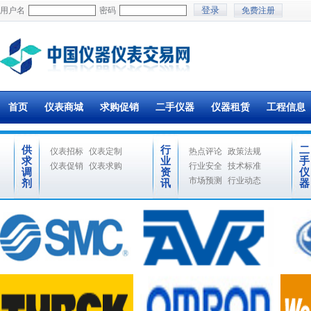
用户名
密码
免费注册
首页
仪表商城
求购促销
二手仪器
仪器租赁
工程信息
供
行
二
仪表招标
仪表定制
热点评论
政策法规
求
业
手
仪表促销
仪表求购
行业安全
技术标准
调
资
仪
市场预测
行业动态
剂
讯
器