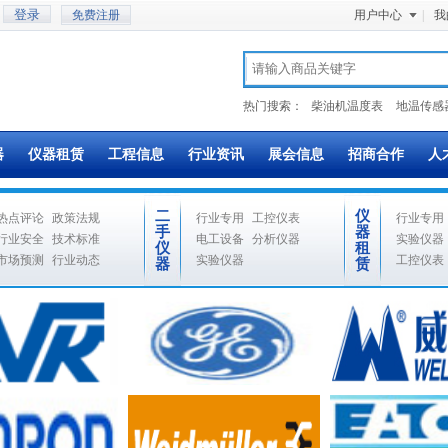
免费注册
用户中心
|
我
热门搜索：
柴油机温度表
地温传感
器
仪器租赁
工程信息
行业资讯
展会信息
招商合作
人
二
仪
热点评论
政策法规
行业专用
工控仪表
行业专用
手
器
行业安全
技术标准
电工设备
分析仪器
实验仪器
仪
租
市场预测
行业动态
实验仪器
工控仪表
器
赁