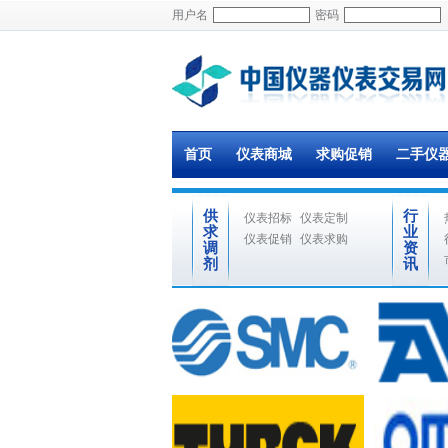
用户名
密码
首页
仪表商城
求购促销
二手仪
供
行
仪表招标
仪表定制
求
业
仪表促销
仪表求购
调
资
剂
讯