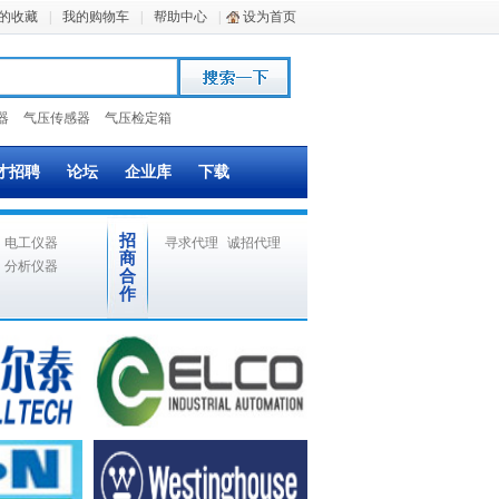
的收藏
|
我的购物车
|
帮助中心
|
设为首页
器
气压传感器
气压检定箱
才招聘
论坛
企业库
下载
招
电工仪器
寻求代理
诚招代理
商
分析仪器
合
作