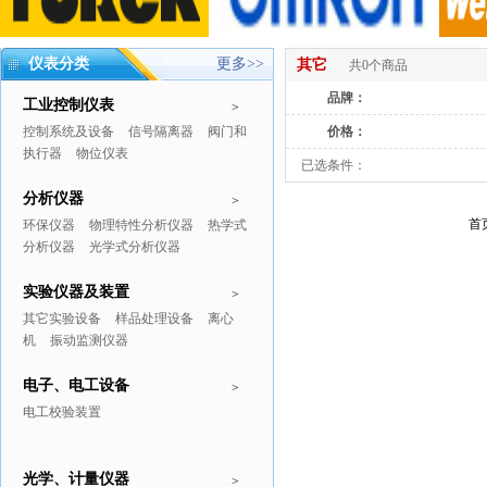
仪表分类
更多>>
其它
共0个商品
品牌：
工业控制仪表
>
控制系统及设备
信号隔离器
阀门和
价格：
执行器
物位仪表
已选条件：
分析仪器
>
首
环保仪器
物理特性分析仪器
热学式
分析仪器
光学式分析仪器
实验仪器及装置
>
其它实验设备
样品处理设备
离心
机
振动监测仪器
电子、电工设备
>
电工校验装置
光学、计量仪器
>