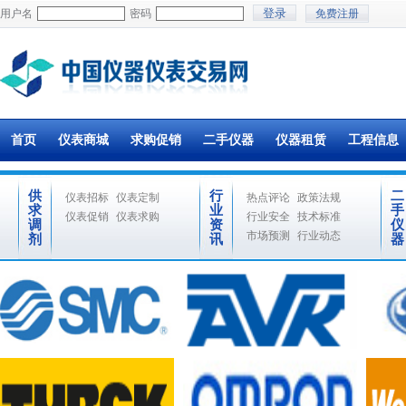
用户名
密码
免费注册
首页
仪表商城
求购促销
二手仪器
仪器租赁
工程信息
供
行
二
仪表招标
仪表定制
热点评论
政策法规
求
业
手
仪表促销
仪表求购
行业安全
技术标准
调
资
仪
市场预测
行业动态
剂
讯
器