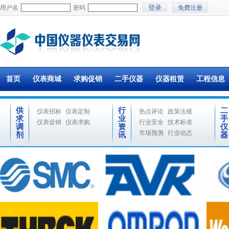
用户名
密码
免费注册
首页
仪表商城
求购促销
二手仪器
仪器租赁
工程信息
供
行
二
仪表招标
仪表定制
热点评论
政策法规
求
业
手
仪表促销
仪表求购
行业安全
技术标准
调
资
仪
市场预测
行业动态
剂
讯
器