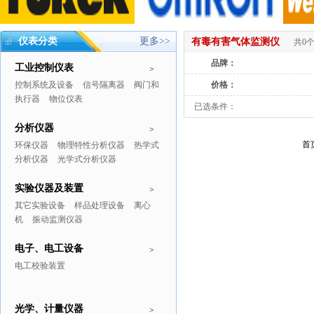
仪表分类
更多>>
有毒有害气体监测仪
共0
品牌：
工业控制仪表
>
控制系统及设备
信号隔离器
阀门和
价格：
执行器
物位仪表
已选条件：
分析仪器
>
首
环保仪器
物理特性分析仪器
热学式
分析仪器
光学式分析仪器
实验仪器及装置
>
其它实验设备
样品处理设备
离心
机
振动监测仪器
电子、电工设备
>
电工校验装置
光学、计量仪器
>