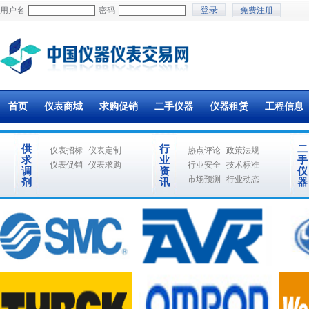
用户名
密码
免费注册
首页
仪表商城
求购促销
二手仪器
仪器租赁
工程信息
供
行
二
仪表招标
仪表定制
热点评论
政策法规
求
业
手
仪表促销
仪表求购
行业安全
技术标准
调
资
仪
市场预测
行业动态
剂
讯
器