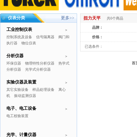
仪表分类
更多>>
扭力天平
共0个商品
品牌：
工业控制仪表
>
控制系统及设备
信号隔离器
阀门和
价格：
执行器
物位仪表
已选条件：
分析仪器
>
首
环保仪器
物理特性分析仪器
热学式
分析仪器
光学式分析仪器
实验仪器及装置
>
其它实验设备
样品处理设备
离心
机
振动监测仪器
电子、电工设备
>
电工校验装置
光学、计量仪器
>