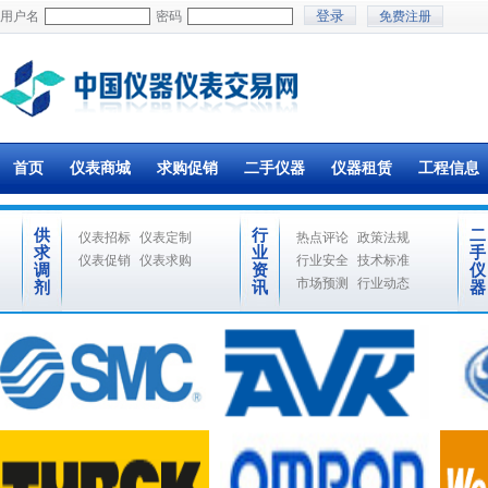
用户名
密码
免费注册
首页
仪表商城
求购促销
二手仪器
仪器租赁
工程信息
供
行
二
仪表招标
仪表定制
热点评论
政策法规
求
业
手
仪表促销
仪表求购
行业安全
技术标准
调
资
仪
市场预测
行业动态
剂
讯
器