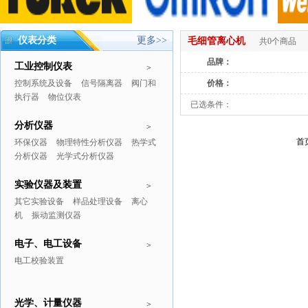
仪表分类
更多>>
毛细管离心机
共0个商品
品牌：
工业控制仪表
>
控制系统及设备
信号隔离器
阀门和
价格：
执行器
物位仪表
已选条件：
分析仪器
>
首
环保仪器
物理特性分析仪器
热学式
分析仪器
光学式分析仪器
实验仪器及装置
>
其它实验设备
样品处理设备
离心
机
振动监测仪器
电子、电工设备
>
电工校验装置
光学、计量仪器
>