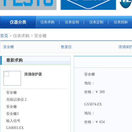
仪器分类
仪表求购
|
仪表促销
|
仪表定制
|
仪表招标
首页
> 仪表求购 > 安全栅
安全栅
数显仪
浪涌保
最新求购
浪涌保护器
安全栅
地址：
价格：￥ 369
安全栅
无纸记录仪 2
GS5074-EX
安全栅
地址：
安全栅3
输入信号
价格：￥ 654
GS8093-EX