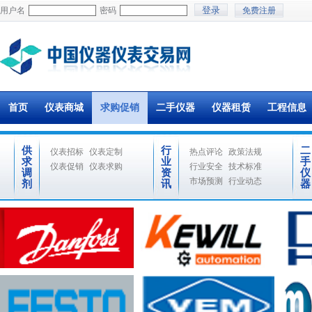
用户名
密码
免费注册
首页
仪表商城
求购促销
二手仪器
仪器租赁
工程信息
供
行
二
仪表招标
仪表定制
热点评论
政策法规
求
业
手
仪表促销
仪表求购
行业安全
技术标准
调
资
仪
市场预测
行业动态
剂
讯
器