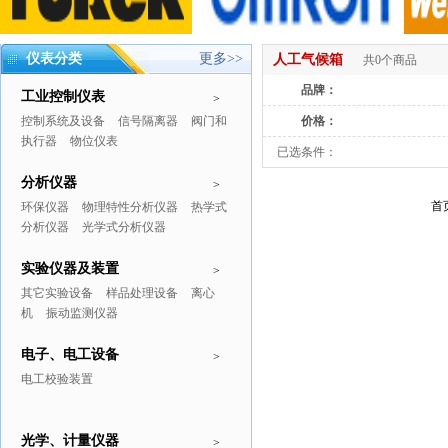
仪表分类
更多>>
人工气候箱
共0个商品
品牌：
工业控制仪表
>
控制系统及设备
信号隔离器
阀门和
价格：
执行器
物位仪表
已选条件：
分析仪器
>
首
环保仪器
物理特性分析仪器
热学式
分析仪器
光学式分析仪器
实验仪器及装置
>
其它实验设备
样品处理设备
离心
机
振动监测仪器
电子、电工设备
>
电工校验装置
光学、计量仪器
>