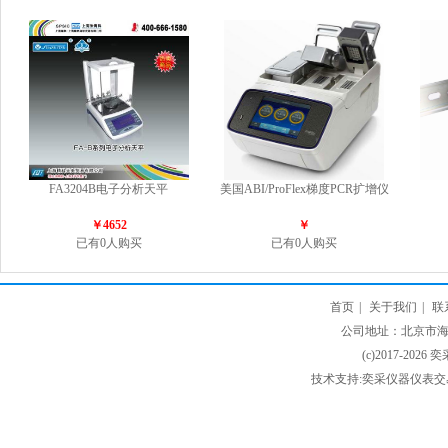
FA3204B电子分析天平
美国ABI/ProFlex梯度PCR扩增仪
￥4652
￥
已有0人购买
已有0人购买
首页
|
关于我们
|
联
公司地址：北京市海淀
(c)2017-2026 
技术支持:奕采仪器仪表交易