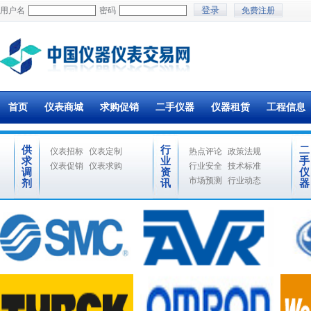
用户名
密码
免费注册
首页
仪表商城
求购促销
二手仪器
仪器租赁
工程信息
供
行
二
仪表招标
仪表定制
热点评论
政策法规
求
业
手
仪表促销
仪表求购
行业安全
技术标准
调
资
仪
市场预测
行业动态
剂
讯
器