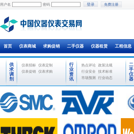
用户名
密码
免费注册
首页
仪表商城
求购促销
二手仪器
仪器租赁
工程信息
供
行
二
仪表招标
仪表定制
热点评论
政策法规
求
业
手
仪表促销
仪表求购
行业安全
技术标准
调
资
仪
市场预测
行业动态
剂
讯
器