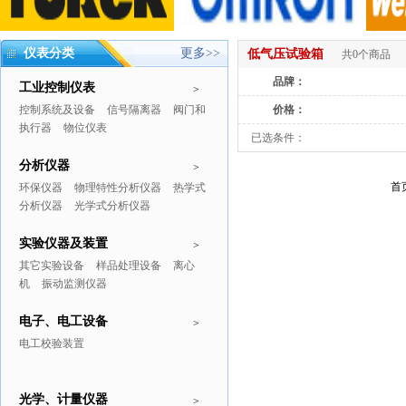
仪表分类
更多>>
低气压试验箱
共0个商品
品牌：
工业控制仪表
>
控制系统及设备
信号隔离器
阀门和
价格：
执行器
物位仪表
已选条件：
分析仪器
>
首
环保仪器
物理特性分析仪器
热学式
分析仪器
光学式分析仪器
实验仪器及装置
>
其它实验设备
样品处理设备
离心
机
振动监测仪器
电子、电工设备
>
电工校验装置
光学、计量仪器
>