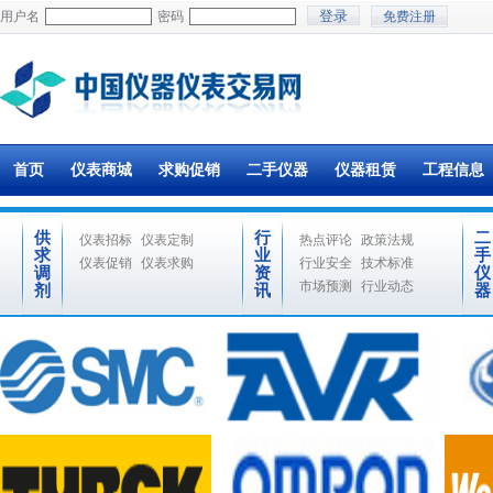
用户名
密码
免费注册
首页
仪表商城
求购促销
二手仪器
仪器租赁
工程信息
供
行
二
仪表招标
仪表定制
热点评论
政策法规
求
业
手
仪表促销
仪表求购
行业安全
技术标准
调
资
仪
市场预测
行业动态
剂
讯
器