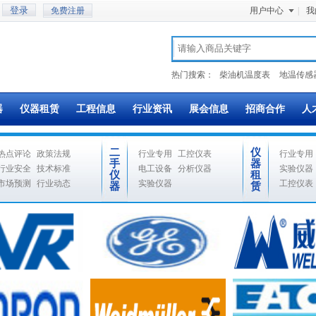
免费注册
用户中心
|
我
热门搜索：
柴油机温度表
地温传感
器
仪器租赁
工程信息
行业资讯
展会信息
招商合作
人
二
仪
热点评论
政策法规
行业专用
工控仪表
行业专用
手
器
行业安全
技术标准
电工设备
分析仪器
实验仪器
仪
租
市场预测
行业动态
实验仪器
工控仪表
器
赁