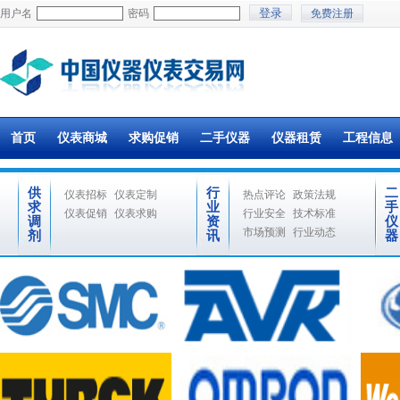
用户名
密码
免费注册
首页
仪表商城
求购促销
二手仪器
仪器租赁
工程信息
供
行
二
仪表招标
仪表定制
热点评论
政策法规
求
业
手
仪表促销
仪表求购
行业安全
技术标准
调
资
仪
市场预测
行业动态
剂
讯
器