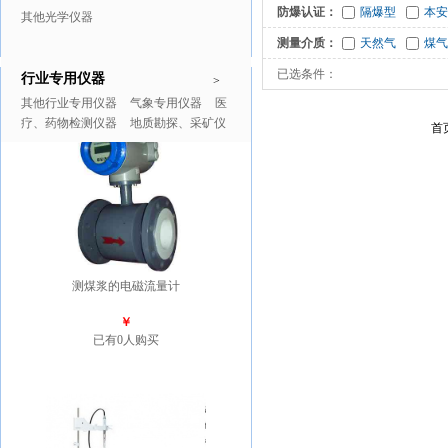
防爆认证：
隔爆型
本安
其他光学仪器
测量介质：
天然气
煤气
已选条件：
行业专用仪器
推广商品
更多>>
>
其他行业专用仪器
气象专用仪器
医
疗、药物检测仪器
地质勘探、采矿仪
首
器
测煤浆的电磁流量计
￥
已有0人购买