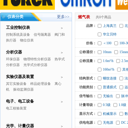
仪表分类
更多>>
燃气表
共0个商品
品牌：
上海真兰
北
工业控制仪表
>
华立贝特
控制系统及设备
信号隔离器
阀门和
执行器
物位仪表
价格：
＜100
100-3
分析仪器
公称通径：
10mm
15mm
>
环保仪器
物理特性分析仪器
热学式
公称流量：
1.6m³/h
2.5m
分析仪器
光学式分析仪器
160m³/h
其
实验仪器及装置
>
结构形式：
螺纹连接
法
其它实验设备
样品处理设备
离心
功能类别：
普通膜式
远
机
振动监测仪器
信号输出：
无输出
脉冲
电子、电工设备
>
计量等级：
0.5级
1.0级
电工校验装置
显示方式：
机械显示
数
供电电源：
无电源
DC 
光学、计量仪器
>