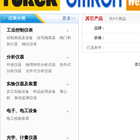
仪表分类
更多>>
其它产品
共0个商品
品牌：
工业控制仪表
>
控制系统及设备
信号隔离器
阀门和
价格：
执行器
物位仪表
已选条件：
分析仪器
>
首
环保仪器
物理特性分析仪器
热学式
分析仪器
光学式分析仪器
实验仪器及装置
>
其它实验设备
样品处理设备
离心
机
振动监测仪器
电子、电工设备
>
电工校验装置
光学、计量仪器
>