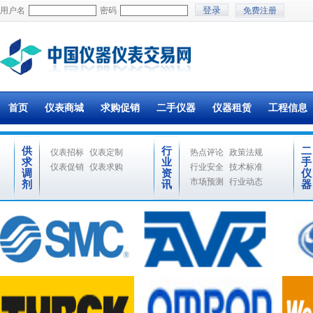
用户名
密码
免费注册
首页
仪表商城
求购促销
二手仪器
仪器租赁
工程信息
供
行
二
仪表招标
仪表定制
热点评论
政策法规
求
业
手
仪表促销
仪表求购
行业安全
技术标准
调
资
仪
市场预测
行业动态
剂
讯
器