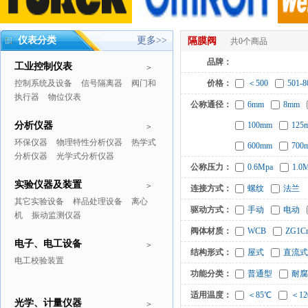
仪表分类
更多>>
隔膜阀
共0个商品
品牌：
工业控制仪表
>
控制系统及设备
信号隔离器
阀门和
价格：
＜500
501-8
执行器
物位仪表
公称通径：
6mm
8mm
分析仪器
100mm
125
>
环保仪器
物理特性分析仪器
热学式
600mm
700
分析仪器
光学式分析仪器
公称压力：
0.6Mpa
1.0
实验仪器及装置
>
连接方式：
螺纹
法兰
其它实验设备
样品处理设备
离心
驱动方式：
手动
电动
机
振动监测仪器
阀体材质：
WCB
ZG1Cr
电子、电工设备
>
结构形式：
屋式
直流式
电工校验装置
功能分类：
普通型
耐腐
适用温度：
＜85℃
＜12
光学、计量仪器
>