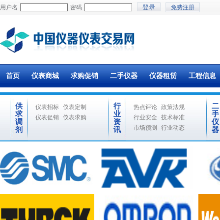
用户名
密码
免费注册
首页
仪表商城
求购促销
二手仪器
仪器租赁
工程信息
供
行
二
仪表招标
仪表定制
热点评论
政策法规
求
业
手
仪表促销
仪表求购
行业安全
技术标准
调
资
仪
市场预测
行业动态
剂
讯
器