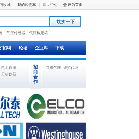
的收藏
|
我的购物车
|
帮助中心
|
设为首页
器
气压传感器
气压检定箱
才招聘
论坛
企业库
下载
招
电工仪器
寻求代理
诚招代理
商
分析仪器
合
作