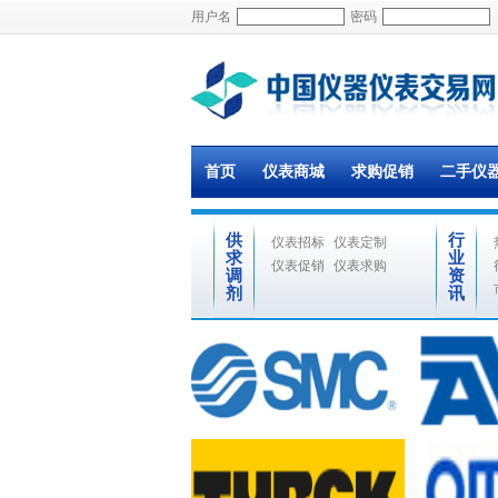
用户名
密码
首页
仪表商城
求购促销
二手仪
供
行
仪表招标
仪表定制
求
业
仪表促销
仪表求购
调
资
剂
讯