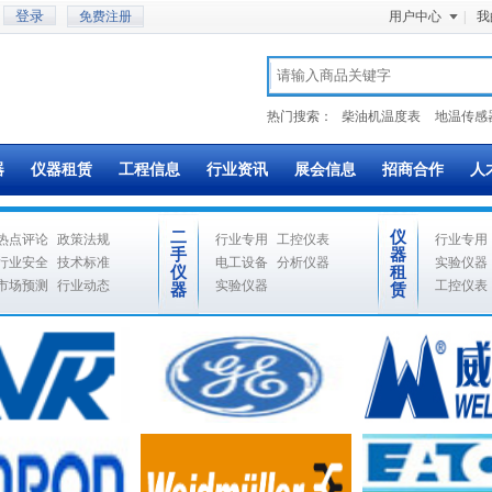
免费注册
用户中心
|
我
热门搜索：
柴油机温度表
地温传感
器
仪器租赁
工程信息
行业资讯
展会信息
招商合作
人
二
仪
热点评论
政策法规
行业专用
工控仪表
行业专用
手
器
行业安全
技术标准
电工设备
分析仪器
实验仪器
仪
租
市场预测
行业动态
实验仪器
工控仪表
器
赁