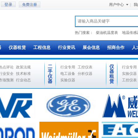
免费注册
用户中心
|
我
热门搜索：
柴油机温度表
地温传感
器
仪器租赁
工程信息
行业资讯
展会信息
招商合作
人
二
仪
热点评论
政策法规
行业专用
工控仪表
行业专用
手
器
行业安全
技术标准
电工设备
分析仪器
实验仪器
仪
租
市场预测
行业动态
实验仪器
工控仪表
器
赁