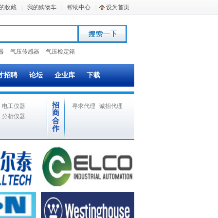
的收藏
|
我的购物车
|
帮助中心
|
设为首页
器
气压传感器
气压检定箱
才招聘
论坛
企业库
下载
招
电工仪器
寻求代理
诚招代理
商
分析仪器
合
作