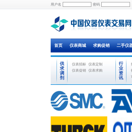
用户名
密码
首页
仪表商城
求购促销
二手仪
供
行
仪表招标
仪表定制
求
业
仪表促销
仪表求购
调
资
剂
讯