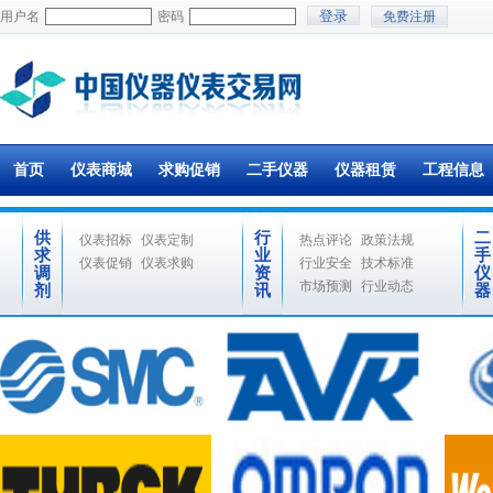
用户名
密码
免费注册
首页
仪表商城
求购促销
二手仪器
仪器租赁
工程信息
供
行
二
仪表招标
仪表定制
热点评论
政策法规
求
业
手
仪表促销
仪表求购
行业安全
技术标准
调
资
仪
市场预测
行业动态
剂
讯
器