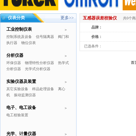
仪表分类
更多>>
互感器误差校验仪
共0个
品牌：
工业控制仪表
>
控制系统及设备
信号隔离器
阀门和
价格：
执行器
物位仪表
已选条件：
分析仪器
>
首
环保仪器
物理特性分析仪器
热学式
分析仪器
光学式分析仪器
实验仪器及装置
>
其它实验设备
样品处理设备
离心
机
振动监测仪器
电子、电工设备
>
电工校验装置
光学、计量仪器
>