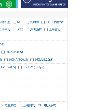
HN德和盛
MTL
施耐德
CITEL西岱尔
天津中力
ABB
深圳盾牌
上海雷迅
100
80kA(8/20μS)
S)
100KA(8/20μS)
160kA(8/20μS)
5kV (8/20μS)
＜2.8kV (8/20μS)
-C）电源系统
三相四线（TT）电源系统