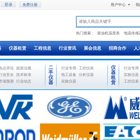
免费注册
用户中心
|
我
热门搜索：
柴油机温度表
地温传感
器
仪器租赁
工程信息
行业资讯
展会信息
招商合作
人
二
仪
热点评论
政策法规
行业专用
工控仪表
行业专用
手
器
行业安全
技术标准
电工设备
分析仪器
实验仪器
仪
租
市场预测
行业动态
实验仪器
工控仪表
器
赁