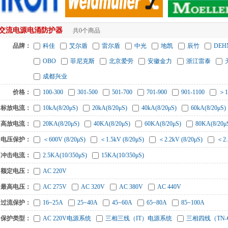
交流电源电涌防护器
共0个商品
品牌：
科佳
艾尔盾
雷尔盾
中光
地凯
辰竹
DE
OBO
菲尼克斯
北京爱劳
安徽金力
浙江雷泰
成都兴业
价格：
100-300
301-500
501-700
701-900
901-1100
＞1
标放电流：
10kA(8/20μS)
20kA(8/20μS)
40kA(8/20μS)
60kA(8/20μS)
高放电流：
20KA(8/20μS)
40KA(8/20μS)
60KA(8/20μS)
80KA(8/20μ
电压保护：
＜600V (8/20μS)
＜1.5kV (8/20μS)
＜2.2kV (8/20μS)
＜2.
冲击电流：
2.5KA(10/350μS)
15KA(10/350μS)
额定电压：
AC 220V
最高电压：
AC 275V
AC 320V
AC 380V
AC 440V
过流保护：
16~25A
25~40A
45~60A
65~80A
85~100A
保护类型：
AC 220V电源系统
三相三线（IT）电源系统
三相四线（TN