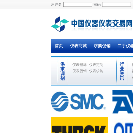
用户名
密码
首页
仪表商城
求购促销
二手仪
供
行
仪表招标
仪表定制
求
业
仪表促销
仪表求购
调
资
剂
讯