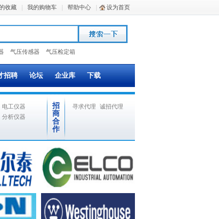
的收藏
|
我的购物车
|
帮助中心
|
设为首页
器
气压传感器
气压检定箱
才招聘
论坛
企业库
下载
招
电工仪器
寻求代理
诚招代理
商
分析仪器
合
作