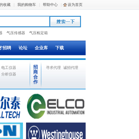
的收藏
|
我的购物车
|
帮助中心
|
设为首页
器
气压传感器
气压检定箱
才招聘
论坛
企业库
下载
招
电工仪器
寻求代理
诚招代理
商
分析仪器
合
作