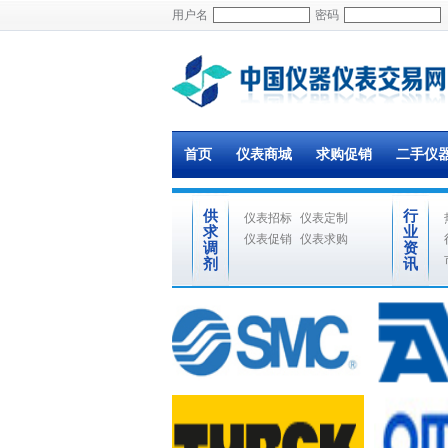
用户名
密码
首页
仪表商城
求购促销
二手仪
供
行
仪表招标
仪表定制
求
业
仪表促销
仪表求购
调
资
剂
讯