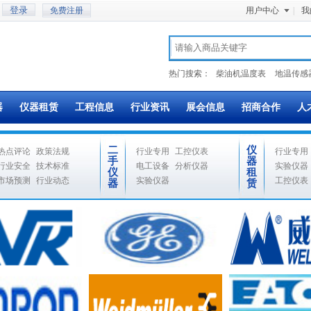
免费注册
用户中心
|
我
热门搜索：
柴油机温度表
地温传感
器
仪器租赁
工程信息
行业资讯
展会信息
招商合作
人
二
仪
热点评论
政策法规
行业专用
工控仪表
行业专用
手
器
行业安全
技术标准
电工设备
分析仪器
实验仪器
仪
租
市场预测
行业动态
实验仪器
工控仪表
器
赁