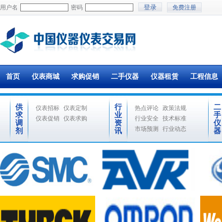
用户名
密码
免费注册
首页
仪表商城
求购促销
二手仪器
仪器租赁
工程信息
供
行
二
仪表招标
仪表定制
热点评论
政策法规
求
业
手
仪表促销
仪表求购
行业安全
技术标准
调
资
仪
市场预测
行业动态
剂
讯
器