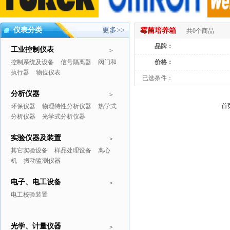
仪表分类
更多>>
霉菌培养箱
共0个商品
品牌：
工业控制仪表
>
控制系统及设备
信号隔离器
阀门和
价格：
执行器
物位仪表
已选条件：
分析仪器
>
首
环保仪器
物理特性分析仪器
热学式
分析仪器
光学式分析仪器
实验仪器及装置
>
其它实验设备
样品处理设备
离心
机
振动监测仪器
电子、电工设备
>
电工校验装置
光学、计量仪器
>