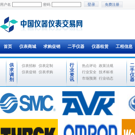
用户名
密码
免费注册
首页
仪表商城
求购促销
二手仪器
仪器租赁
工程信息
供
行
二
仪表招标
仪表定制
热点评论
政策法规
求
业
手
仪表促销
仪表求购
行业安全
技术标准
调
资
仪
市场预测
行业动态
剂
讯
器