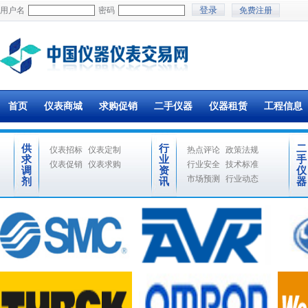
用户名
密码
免费注册
首页
仪表商城
求购促销
二手仪器
仪器租赁
工程信息
供
行
二
仪表招标
仪表定制
热点评论
政策法规
求
业
手
仪表促销
仪表求购
行业安全
技术标准
调
资
仪
市场预测
行业动态
剂
讯
器