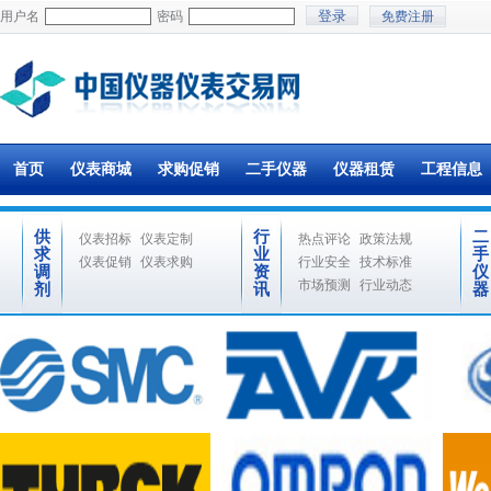
用户名
密码
免费注册
首页
仪表商城
求购促销
二手仪器
仪器租赁
工程信息
供
行
二
仪表招标
仪表定制
热点评论
政策法规
求
业
手
仪表促销
仪表求购
行业安全
技术标准
调
资
仪
市场预测
行业动态
剂
讯
器