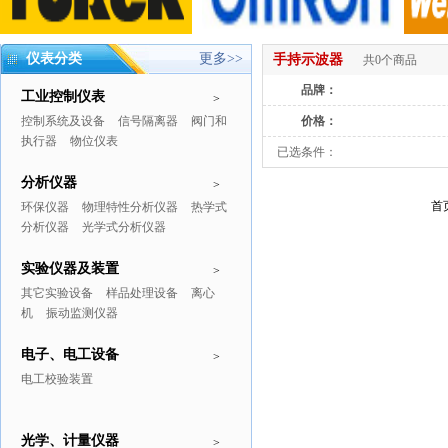
仪表分类
更多>>
手持示波器
共0个商品
品牌：
工业控制仪表
>
控制系统及设备
信号隔离器
阀门和
价格：
执行器
物位仪表
已选条件：
分析仪器
>
首
环保仪器
物理特性分析仪器
热学式
分析仪器
光学式分析仪器
实验仪器及装置
>
其它实验设备
样品处理设备
离心
机
振动监测仪器
电子、电工设备
>
电工校验装置
光学、计量仪器
>