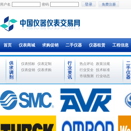
用户名
密码
免费注册
首页
仪表商城
求购促销
二手仪器
仪器租赁
工程信息
供
行
二
仪表招标
仪表定制
热点评论
政策法规
求
业
手
仪表促销
仪表求购
行业安全
技术标准
调
资
仪
市场预测
行业动态
剂
讯
器