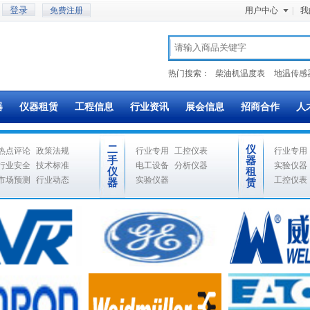
免费注册
用户中心
|
我
热门搜索：
柴油机温度表
地温传感
器
仪器租赁
工程信息
行业资讯
展会信息
招商合作
人
二
仪
热点评论
政策法规
行业专用
工控仪表
行业专用
手
器
行业安全
技术标准
电工设备
分析仪器
实验仪器
仪
租
市场预测
行业动态
实验仪器
工控仪表
器
赁