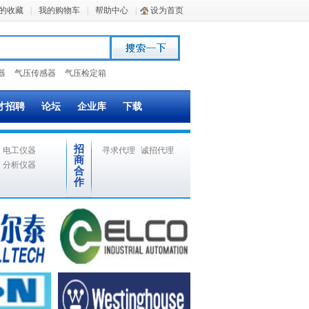
的收藏
|
我的购物车
|
帮助中心
|
设为首页
器
气压传感器
气压检定箱
才招聘
论坛
企业库
下载
招
电工仪器
寻求代理
诚招代理
商
分析仪器
合
作