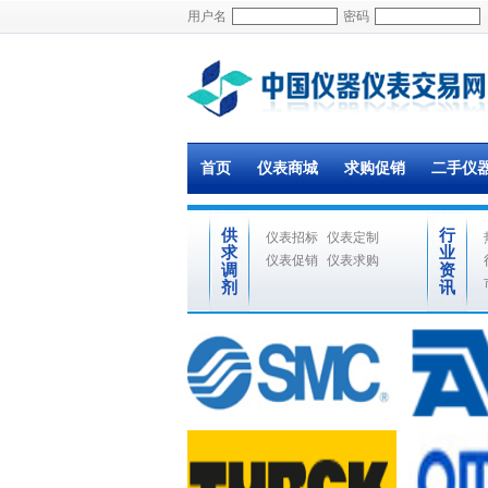
用户名
密码
首页
仪表商城
求购促销
二手仪
供
行
仪表招标
仪表定制
求
业
仪表促销
仪表求购
调
资
剂
讯