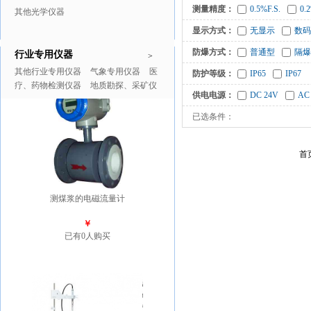
测量精度：
0.5%F.S.
0.
其他光学仪器
显示方式：
无显示
数码
防爆方式：
普通型
隔爆
行业专用仪器
推广商品
更多>>
>
其他行业专用仪器
气象专用仪器
医
防护等级：
IP65
IP67
疗、药物检测仪器
地质勘探、采矿仪
供电电源：
DC 24V
AC
器
已选条件：
首
测煤浆的电磁流量计
￥
已有0人购买