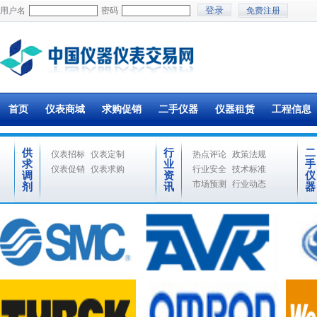
用户名
密码
免费注册
首页
仪表商城
求购促销
二手仪器
仪器租赁
工程信息
供
行
二
仪表招标
仪表定制
热点评论
政策法规
求
业
手
仪表促销
仪表求购
行业安全
技术标准
调
资
仪
市场预测
行业动态
剂
讯
器