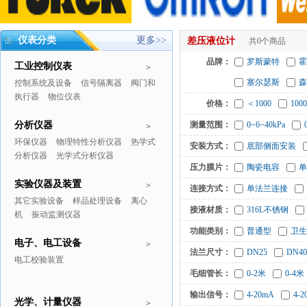
仪表分类
更多>>
差压液位计
共0个商品
品牌：
罗斯蒙特
霍
工业控制仪表
>
塞尔瑟斯
森
控制系统及设备
信号隔离器
阀门和
执行器
物位仪表
价格：
＜1000
1000
分析仪器
测量范围：
0~6~40kPa
>
环保仪器
物理特性分析仪器
热学式
安装方式：
底部侧面安装
分析仪器
光学式分析仪器
压力膜片：
陶瓷电容
单
实验仪器及装置
>
连接方式：
单法兰连接
其它实验设备
样品处理设备
离心
接液材质：
316L不锈钢
机
振动监测仪器
功能类别：
普通型
卫生
电子、电工设备
>
法兰尺寸：
DN25
DN40
电工校验装置
毛细管长：
0-2米
0-4米
输出信号：
4-20mA
4-
光学、计量仪器
>